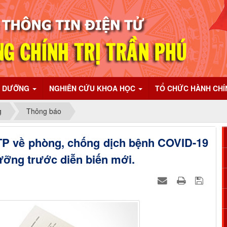
I DƯỠNG
NGHIÊN CỨU KHOA HỌC
TỔ CHỨC HÀNH CH
g
Thông báo
P về phòng, chống dịch bệnh COVID-19
dưỡng trước diễn biến mới.