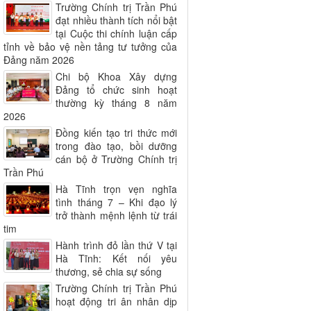
Trường Chính trị Trần Phú
đạt nhiều thành tích nổi bật
tại Cuộc thi chính luận cấp
tỉnh về bảo vệ nền tảng tư tưởng của
Đảng năm 2026
Chi bộ Khoa Xây dựng
Đảng tổ chức sinh hoạt
thường kỳ tháng 8 năm
2026
Đồng kiến tạo tri thức mới
trong đào tạo, bồi dưỡng
cán bộ ở Trường Chính trị
Trần Phú
Hà Tĩnh trọn vẹn nghĩa
tình tháng 7 – Khi đạo lý
trở thành mệnh lệnh từ trái
tim
Hành trình đỏ lần thứ V tại
Hà Tĩnh: Kết nối yêu
thương, sẻ chia sự sống
Trường Chính trị Trần Phú
hoạt động tri ân nhân dịp