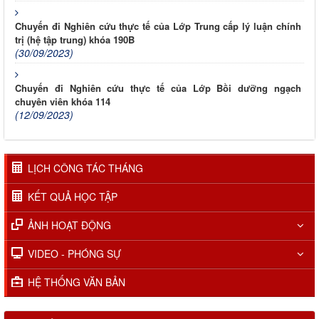
Chuyến đi Nghiên cứu thực tế của Lớp Trung cấp lý luận chính
trị (hệ tập trung) khóa 190B
(30/09/2023)
Chuyến đi Nghiên cứu thực tế của Lớp Bồi dưỡng ngạch
chuyên viên khóa 114
(12/09/2023)
LỊCH CÔNG TÁC THÁNG
KẾT QUẢ HỌC TẬP
ẢNH HOẠT ĐỘNG
VIDEO - PHÓNG SỰ
HỆ THỐNG VĂN BẢN