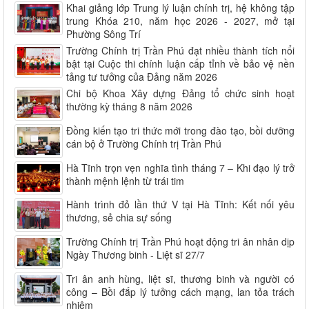
Khai giảng lớp Trung lý luận chính trị, hệ không tập
trung Khóa 210, năm học 2026 - 2027, mở tại
Phường Sông Trí
Trường Chính trị Trần Phú đạt nhiều thành tích nổi
bật tại Cuộc thi chính luận cấp tỉnh về bảo vệ nền
tảng tư tưởng của Đảng năm 2026
Chi bộ Khoa Xây dựng Đảng tổ chức sinh hoạt
thường kỳ tháng 8 năm 2026
Đồng kiến tạo tri thức mới trong đào tạo, bồi dưỡng
cán bộ ở Trường Chính trị Trần Phú
Hà Tĩnh trọn vẹn nghĩa tình tháng 7 – Khi đạo lý trở
thành mệnh lệnh từ trái tim
Hành trình đỏ lần thứ V tại Hà Tĩnh: Kết nối yêu
thương, sẻ chia sự sống
Trường Chính trị Trần Phú hoạt động tri ân nhân dịp
Ngày Thương binh - Liệt sĩ 27/7
Tri ân anh hùng, liệt sĩ, thương binh và người có
công – Bồi đắp lý tưởng cách mạng, lan tỏa trách
nhiệm