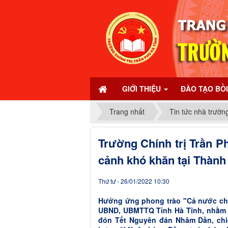
GIỚI THIỆU
ĐÀO TẠO BỒ
Trang nhất
Tin tức nhà trườn
Trường Chính trị Trần Ph
cảnh khó khăn tại Thàn
Thứ tư - 26/01/2022 10:30
Hưởng ứng phong trào "Cả nước chu
UBND, UBMTTQ Tỉnh Hà Tĩnh, nhằm đ
đón Tết Nguyên đán Nhâm Dần, chiề