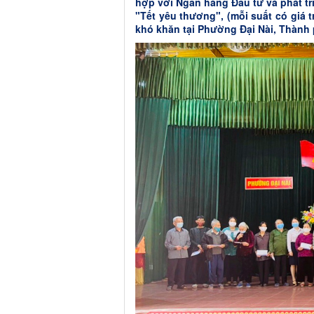
hợp với Ngân hàng Đầu tư và phát tr
"Tết yêu thương", (mỗi suất có giá 
khó khăn tại Phường Đại Nài, Thành