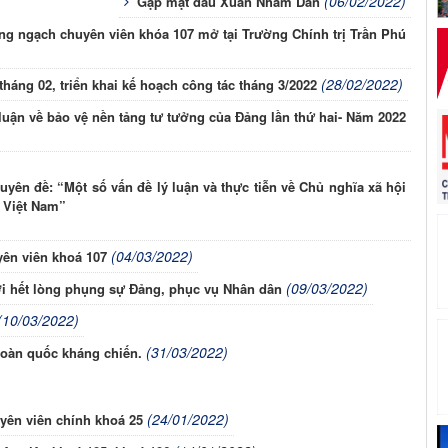
(06/02/2022)
Gặp mặt đầu Xuân Nhâm Dần
 dưỡng ngạch chuyên viên khóa 107 mở tại Trường Chính trị Trần Phú
(28/02/2022)
háng 02, triển khai kế hoạch công tác tháng 3/2022
 luận về bảo vệ nền tảng tư tưởng của Đảng lần thứ hai- Năm 2022
uyên đề: “Một số vấn đề lý luận và thực tiễn về Chủ nghĩa xã hội
ở Việt Nam”
(04/03/2022)
ên viên khoá 107
(09/03/2022)
i hết lòng phụng sự Đảng, phục vụ Nhân dân
(10/03/2022)
(31/03/2022)
toàn quốc kháng chiến.
(24/01/2022)
yên viên chính khoá 25