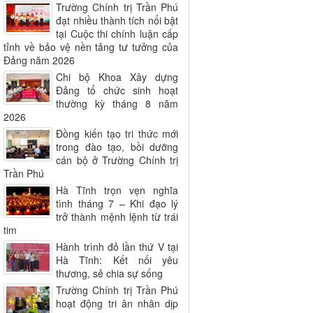
Trường Chính trị Trần Phú
đạt nhiều thành tích nổi bật
tại Cuộc thi chính luận cấp
tỉnh về bảo vệ nền tảng tư tưởng của
Đảng năm 2026
Chi bộ Khoa Xây dựng
Đảng tổ chức sinh hoạt
thường kỳ tháng 8 năm
2026
Đồng kiến tạo tri thức mới
trong đào tạo, bồi dưỡng
cán bộ ở Trường Chính trị
Trần Phú
Hà Tĩnh trọn vẹn nghĩa
tình tháng 7 – Khi đạo lý
trở thành mệnh lệnh từ trái
tim
Hành trình đỏ lần thứ V tại
Hà Tĩnh: Kết nối yêu
thương, sẻ chia sự sống
Trường Chính trị Trần Phú
hoạt động tri ân nhân dịp