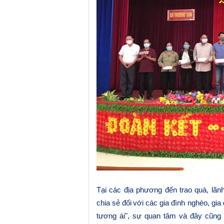
Tại các địa phương đến trao quà, lãn
chia
sẻ
đ
ố
i
với các gia đình nghèo, gia
tương ái",
sự quan tâm và đây cũng 