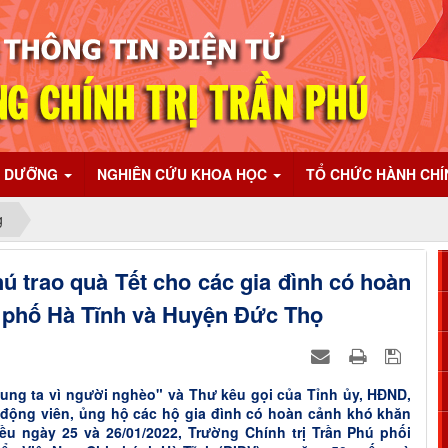
I DƯỠNG
NGHIÊN CỨU KHOA HỌC
TỔ CHỨC HÀNH CH
g
ú trao quà Tết cho các gia đình có hoàn
h phố Hà Tĩnh và Huyện Đức Thọ
ng ta vì người nghèo" và Thư kêu gọi của Tỉnh ủy, HĐND,
ộng viên, ủng hộ các hộ gia đình có hoàn cảnh khó khăn
u ngày 25 và 26/01/2022, Trường Chính trị Trần Phú phối