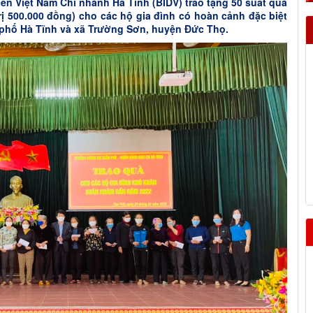
iển Việt Nam Chi nhánh Hà Tĩnh (BIDV) trao tặng 50 suất quà
trị 500.000 đồng) cho các hộ gia đình có hoàn cảnh đặc biệt
 phố Hà Tĩnh và xã Trường Sơn, huyện Đức Thọ.