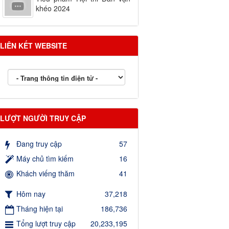
khéo 2024
LIÊN KẾT WEBSITE
LƯỢT NGƯỜI TRUY CẬP
Đang truy cập
57
Máy chủ tìm kiếm
16
Khách viếng thăm
41
Hôm nay
37,218
Tháng hiện tại
186,736
Tổng lượt truy cập
20,233,195