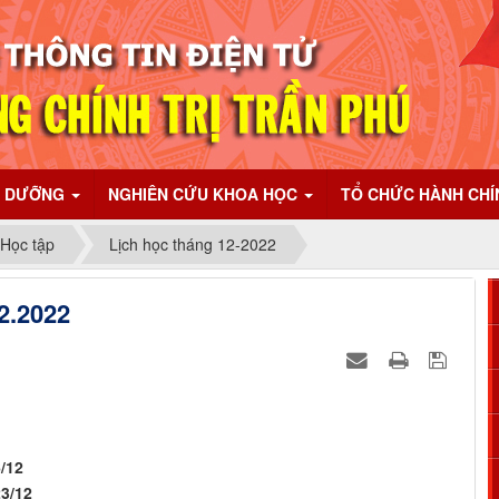
I DƯỠNG
NGHIÊN CỨU KHOA HỌC
TỔ CHỨC HÀNH CH
 Học tập
Lịch học tháng 12-2022
2.2022
6/12
23/12